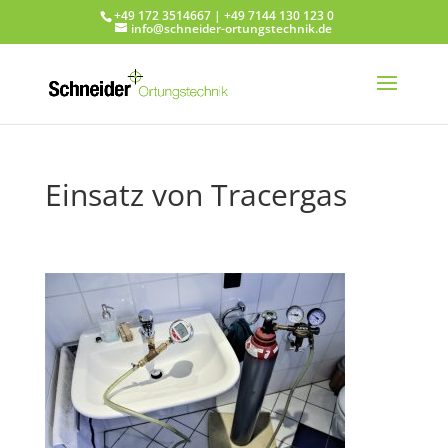
+49 172 3514667 | +49 7144 130 123 0
info@schneider-ortungstechnik.de
Einsatz von Tracergas