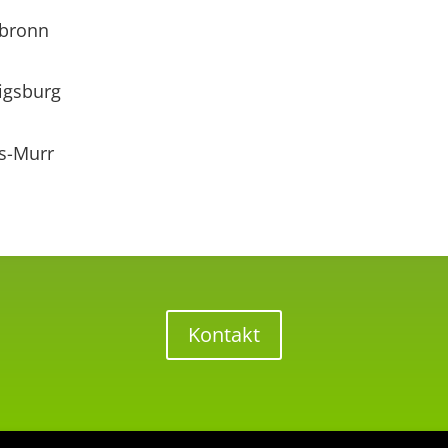
lbronn
igsburg
s-Murr
Kontakt