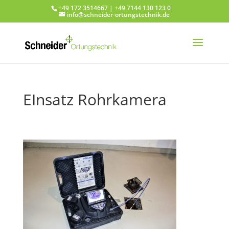
+49 172 3514667 | +49 7144 130 123 0
info@schneider-ortungstechnik.de
EInsatz Rohrkamera