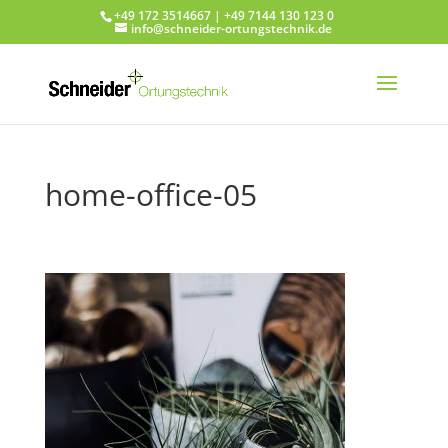
+49 172 3514667 | +49 7144 130 123 0
info@schneider-ortungstechnik.de
home-office-05