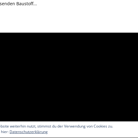
senden Baustoff...
site weiterhin nutzt, stimmst du der Verwendung von Cookies zu.
 hier:
Datenschutzerklärung