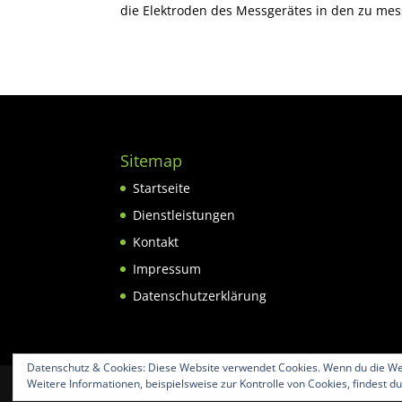
die Elektroden des Messgerätes in den zu mes
Sitemap
Startseite
Dienstleistungen
Kontakt
Impressum
Datenschutzerklärung
Datenschutz & Cookies: Diese Website verwendet Cookies. Wenn du die Web
Weitere Informationen, beispielsweise zur Kontrolle von Cookies, findest du
design by
entwurf1