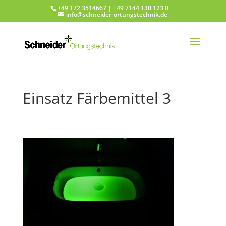
+49 172 3514667 | +49 7144 130 123 0
info@schneider-ortungstechnik.de
Einsatz Färbemittel 3